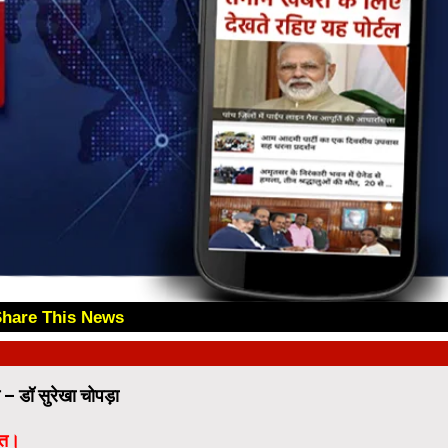
Share This News
😊
च – डॉ सुरेखा चोपड़ा
ित।