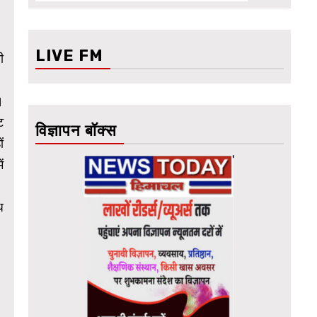
LIVE FM
ी
।
ट
विज्ञापन बॉक्स
ं
ं
ध