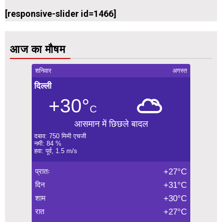
[responsive-slider id=1466]
आज का मौषम
शनिवार
अगस्त
दिल्ली
+30°
C
आसमान में छिछले बादल
दबाव: 750 मिमी एचजी
नमी: 84 %
हवा: पूर्व, 1.5 m/s
प्रातः
+27°C
दिन
+31°C
शाम
+30°C
रात
+27°C