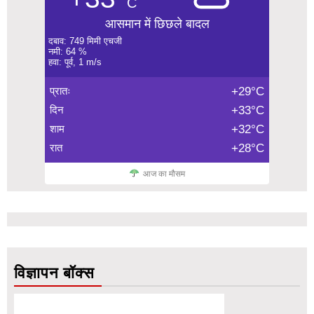
C
आसमान में छिछले बादल
दबाव: 749 मिमी एचजी
नमी: 64 %
हवा: पूर्व, 1 m/s
प्रातः
+29°C
दिन
+33°C
शाम
+32°C
रात
+28°C
आज का मौसम
विज्ञापन बॉक्स