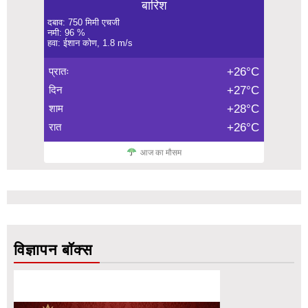
बारिश
दबाव: 750 मिमी एचजी
नमी: 96 %
हवा: ईशान कोण, 1.8 m/s
प्रातः
+26°C
दिन
+27°C
शाम
+28°C
रात
+26°C
आज का मौसम
विज्ञापन बॉक्स