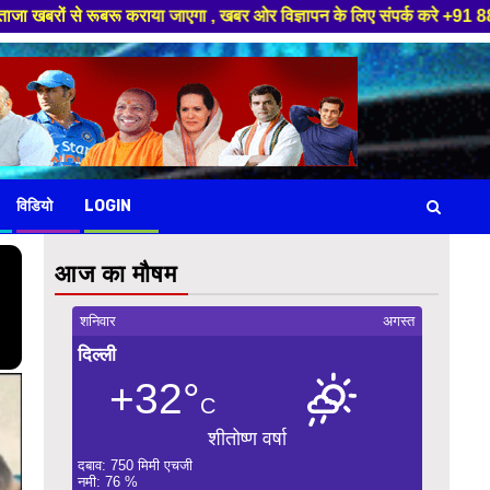
 , खबर ओर विज्ञापन के लिए संपर्क करे +91 88949 86499 ,हमारे यूट्यूब चैनल क
विडियो
LOGIN
आज का मौषम
शनिवार
अगस्त
दिल्ली
+32°
C
शीतोष्ण वर्षा
दबाव: 750 मिमी एचजी
नमी: 76 %