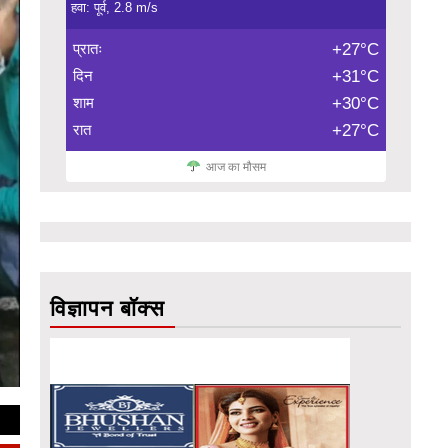
हवा: पूर्व, 2.8 m/s
प्रातः
+27°C
दिन
+31°C
शाम
+30°C
रात
+27°C
आज का मौसम
विज्ञापन बॉक्स