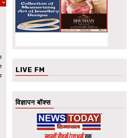
स
ञ
LIVE FM
य
विज्ञापन बॉक्स