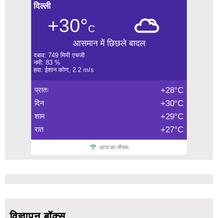
दिल्ली
+30°
C
आसमान में छिछले बादल
दबाव: 749 मिमी एचजी
नमी: 83 %
हवा: ईशान कोण, 2.2 m/s
प्रातः
+28°C
दिन
+30°C
शाम
+29°C
रात
+27°C
आज का मौसम
विज्ञापन बॉक्स