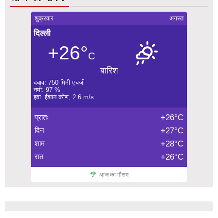
शुक्रवार
अगस्त
दिल्ली
+26°
C
बारिश
दबाव: 750 मिमी एचजी
नमी: 97 %
हवा: ईशान कोण, 2.6 m/s
प्रातः
+26°C
दिन
+27°C
शाम
+28°C
रात
+26°C
आज का मौसम