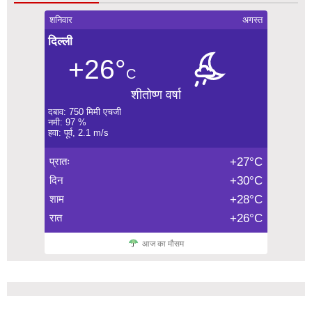
शनिवार
अगस्त
दिल्ली
+26°
C
शीतोष्ण वर्षा
दबाव: 750 मिमी एचजी
नमी: 97 %
हवा: पूर्व, 2.1 m/s
प्रातः
+27°C
दिन
+30°C
शाम
+28°C
रात
+26°C
आज का मौसम