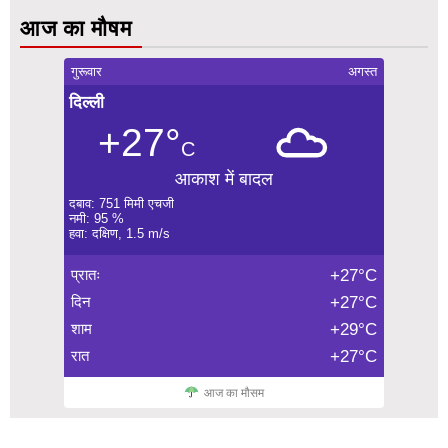
आज का मौषम
गुरूवार
अगस्त
दिल्ली
+27°
C
आकाश में बादल
दबाव: 751 मिमी एचजी
नमी: 95 %
हवा: दक्षिण, 1.5 m/s
प्रातः
+27°C
दिन
+27°C
शाम
+29°C
रात
+27°C
आज का मौसम