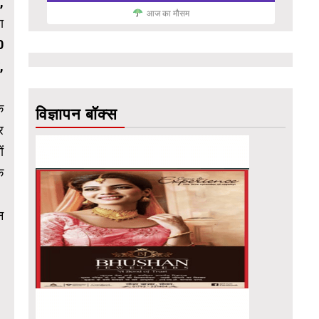
,
आज का मौसम
ा
0
,
े
विज्ञापन बॉक्स
र
ं
े
न