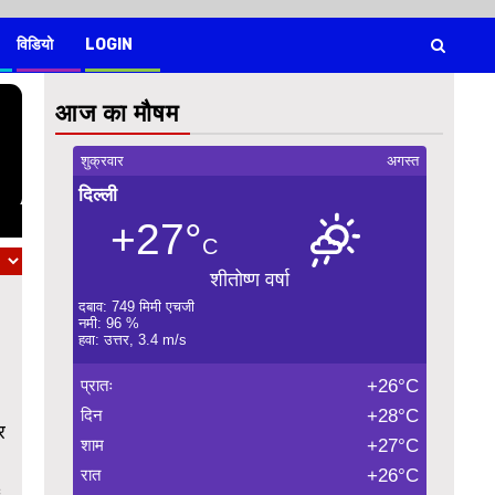
विडियो
LOGIN
आज का मौषम
शुक्रवार
अगस्त
दिल्ली
+27°
C
शीतोष्ण वर्षा
दबाव: 749 मिमी एचजी
नमी: 96 %
हवा: उत्तर, 3.4 m/s
प्रातः
+26°C
दिन
+28°C
र
शाम
+27°C
रात
+26°C