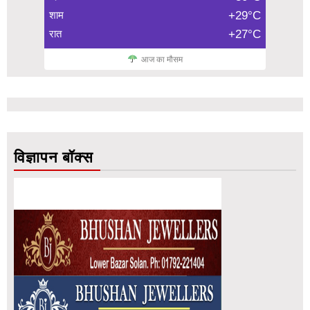
शाम
+29°C
रात
+27°C
आज का मौसम
विज्ञापन बॉक्स