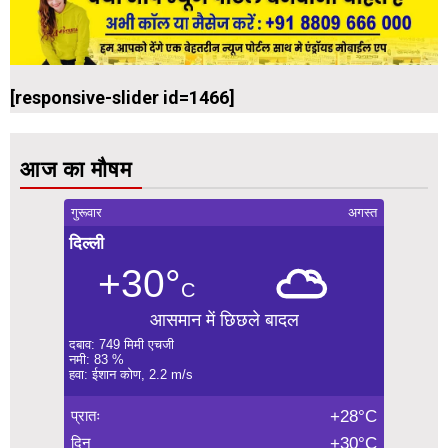
[responsive-slider id=1466]
आज का मौषम
गुरूवार
अगस्त
दिल्ली
+30°
C
आसमान में छिछले बादल
दबाव: 749 मिमी एचजी
नमी: 83 %
हवा: ईशान कोण, 2.2 m/s
प्रातः
+28°C
दिन
+30°C