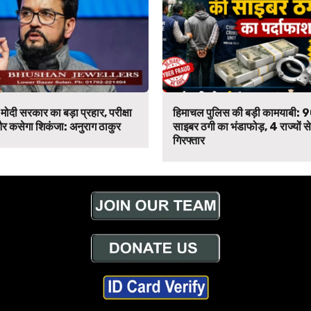
मोदी सरकार का बड़ा प्रहार, परीक्षा
हिमाचल पुलिस की बड़ी कामयाबी: 
र कसेगा शिकंजा: अनुराग ठाकुर
साइबर ठगी का भंडाफोड़, 4 राज्यों 
गिरफ्तार