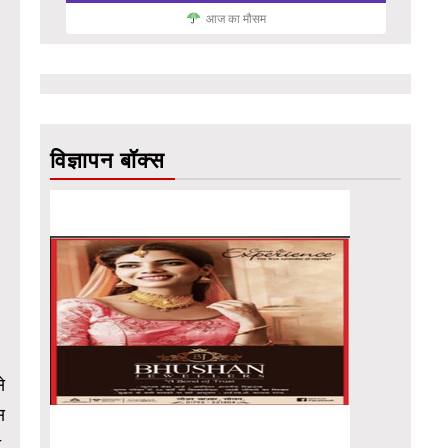
आज का मौसम
विज्ञापन बॉक्स
े
स
त