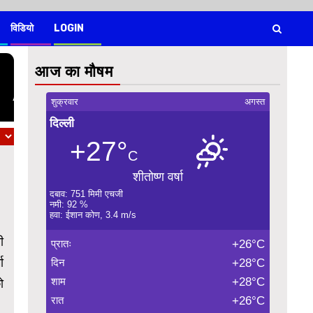
विडियो
LOGIN
आज का मौषम
शुक्रवार
अगस्त
दिल्ली
+27°
C
शीतोष्ण वर्षा
दबाव: 751 मिमी एचजी
नमी: 92 %
हवा: ईशान कोण, 3.4 m/s
ी
प्रातः
+26°C
ा
दिन
+28°C
शाम
+28°C
ो
रात
+26°C