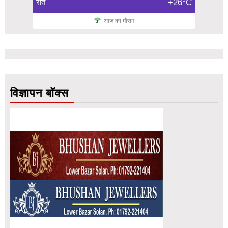
रात
+26°C
आज का मौसम
विज्ञापन बॉक्स