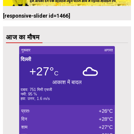
[responsive-slider id=1466]
आज का मौषम
गुरूवार
अगस्त
दिल्ली
+27°
C
आकाश में बादल
दबाव: 751 मिमी एचजी
नमी: 95 %
हवा: उत्तर, 1.6 m/s
प्रातः
+26°C
दिन
+28°C
शाम
+27°C