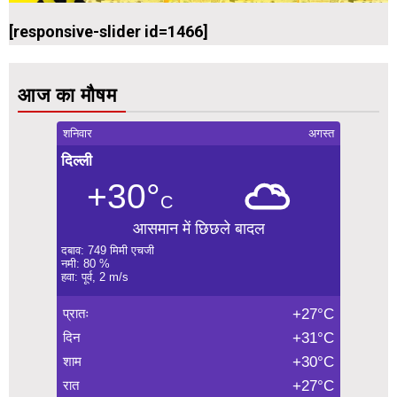
[responsive-slider id=1466]
आज का मौषम
शनिवार
अगस्त
दिल्ली
+30°
C
आसमान में छिछले बादल
दबाव: 749 मिमी एचजी
नमी: 80 %
हवा: पूर्व, 2 m/s
प्रातः
+27°C
दिन
+31°C
शाम
+30°C
रात
+27°C