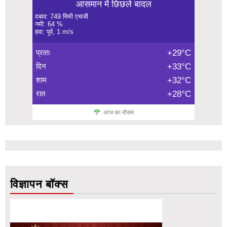
आसमान में छिछले बादल
दबाव: 749 मिमी एचजी
नमी: 64 %
हवा: पूर्व, 1 m/s
प्रातः
+29°C
दिन
+33°C
शाम
+32°C
रात
+28°C
आज का मौसम
विज्ञापन बॉक्स