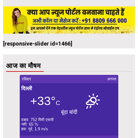
[responsive-slider id=1466]
आज का मौषम
रविवार
अगस्त
दिल्ली
+33°
C
बूंदा बांदी
दबाव: 752 मिमी एचजी
नमी: 65 %
हवा: पूर्व, 1.9 m/s