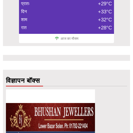
प्रातः
+29°C
दिन
+33°C
शाम
+32°C
रात
+28°C
आज का मौसम
विज्ञापन बॉक्स