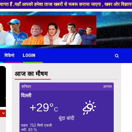
को हमेशा ताजा खबरों से रूबरू कराया जाएगा , खबर ओर विज्ञापन के लिए संपर्क कर
विडियो
LOGIN
आज का मौषम
शनिवार
अगस्त
दिल्ली
+29°
C
बूंदा बांदी
दबाव: 752 मिमी एचजी
नमी: 83 %