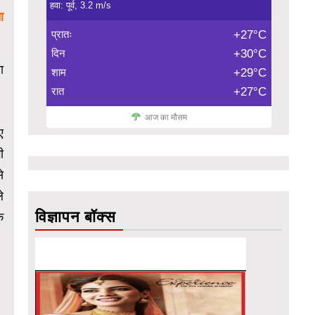
हवा: पूर्व, 3.2 m/s
ा
प्रातः
+27°C
दिन
+30°C
ा
शाम
+29°C
रात
+27°C
आज का मौसम
ए
ी
े
े
विज्ञापन बॉक्स
ि