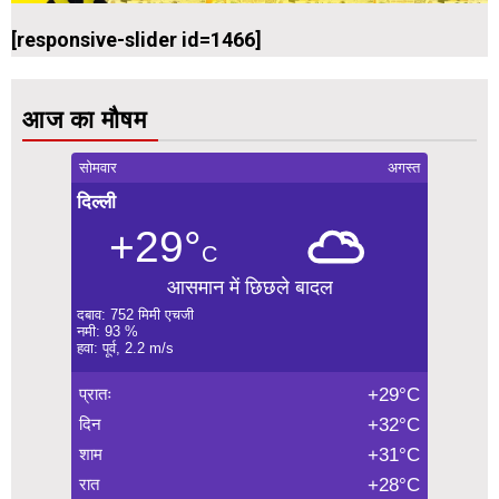
[responsive-slider id=1466]
आज का मौषम
सोमवार
अगस्त
दिल्ली
+29°
C
आसमान में छिछले बादल
दबाव: 752 मिमी एचजी
नमी: 93 %
हवा: पूर्व, 2.2 m/s
प्रातः
+29°C
दिन
+32°C
शाम
+31°C
रात
+28°C