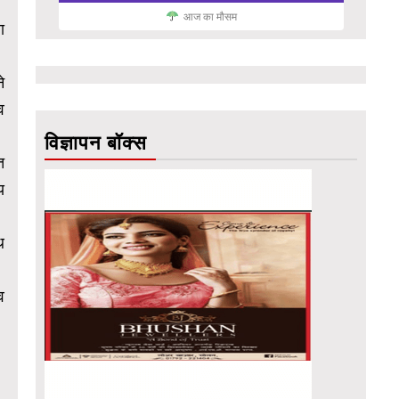
आज का मौसम
ा
े
व
विज्ञापन बॉक्स
त
य
थ
व