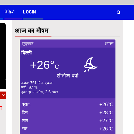
विडियो
LOGIN
आज का मौषम
शुक्रवार
अगस्त
दिल्ली
+26°
C
शीतोष्ण वर्षा
दबाव: 751 मिमी एचजी
नमी: 97 %
हवा: ईशान कोण, 2.6 m/s
प्रातः
+26°C
ा
दिन
+28°C
शाम
+27°C
रात
+26°C