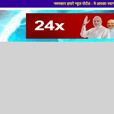
नमस्कार हमारे न्यूज पोर्टल - मे आपका स्वागत हैं ,यहाँ आपको ह