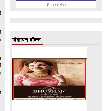
आज का मौसम
य
ी
विज्ञापन बॉक्स
ा
ब
य
ह
ह