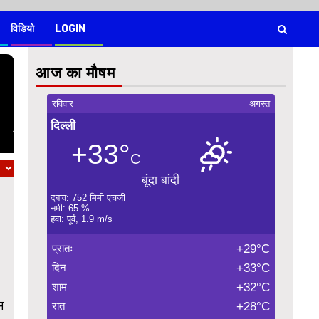
विडियो
LOGIN
आज का मौषम
रविवार
अगस्त
दिल्ली
+33°
C
बूंदा बांदी
दबाव: 752 मिमी एचजी
नमी: 65 %
हवा: पूर्व, 1.9 m/s
प्रातः
+29°C
दिन
+33°C
शाम
+32°C
म
रात
+28°C