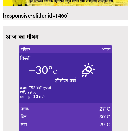
[responsive-slider id=1466]
आज का मौषम
शनिवार
अगस्त
दिल्ली
+30°
C
शीतोष्ण वर्षा
दबाव: 752 मिमी एचजी
नमी: 79 %
हवा: पूर्व, 3.3 m/s
प्रातः
+27°C
दिन
+30°C
शाम
+29°C