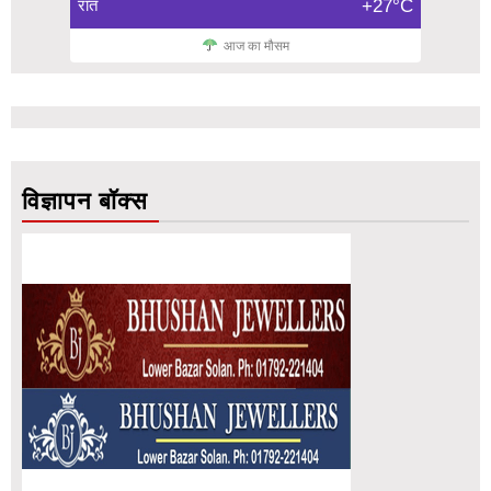
रात
+27°C
आज का मौसम
विज्ञापन बॉक्स