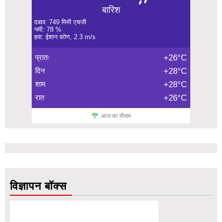
बारिश
दबाव: 749 मिमी एचजी
नमी: 78 %
हवा: ईशान कोण, 2.3 m/s
प्रातः
+26°C
दिन
+28°C
शाम
+28°C
रात
+26°C
आज का मौसम
विज्ञापन बॉक्स