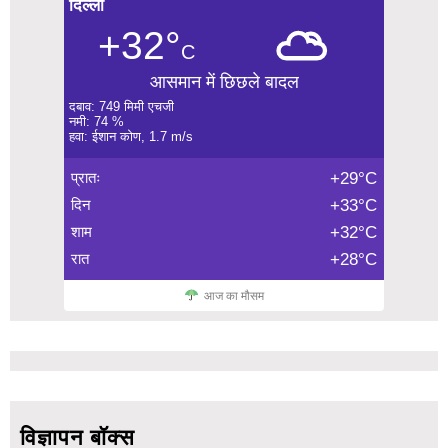
दिल्ली
+32°
C
आसमान में छिछले बादल
दबाव: 749 मिमी एचजी
नमी: 74 %
हवा: ईशान कोण, 1.7 m/s
प्रातः
+29°C
दिन
+33°C
शाम
+32°C
रात
+28°C
आज का मौसम
विज्ञापन बॉक्स