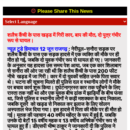
😊
Please Share This News
😊
शलैच कैंची के पास खड्ड में गिरी कार, बाप की मौत, दो पुत्र गंभीर
रूप से घायल।
न्यूज़ टुडे हिमाचल 12 जून राजगढ़
:
नेरीपूल-सनौरा सड़क पर
शलैच कैंची के पास एक सड़क हादसे में एक व्यक्ति की मौके पर ही
मौत हो गई, जबकि दो युवक गंभीर रूप से घायल हो गए। जानकारी
के अनुसार यह हादसा उस समय पेश आया, जब एक कार शिलाबाग
से सनौरा की ओर जा रही थी कि शलैच कैंची के पास 200 फीट
नीचे खड्ड में जा गिरी। कार में दो युवकों सहित उनके पिता सवार
थे। घटना की सूचना मिलते ही पुलिस दल व स्थानीय लोगों ने मौके
पर बचाव कार्य शुरू किया। दुर्घटनाग्रस्त कार तक पहुँचने के लिए
रास्ता तक नहीं था और एक युवक बीच ढांक में झाड़ियों के बीच फंसा
था, जिसे पुलिस व स्थानीय लोगों ने कड़ी मशक्कत के बाद निकाला,
जबकि दूसरे को खड्ड से निकाल कर इलाज के लिए सोलन
अस्पताल भेज दिया गया। इस हादसे में पिता की मौके पर ही मौत हो
गई। मृतक की पहचान 40 वर्षीय महेंद्र के रूप में हुई है, जबकि
उनके दो बेटों 15 वर्षीय महक व 13 वर्षीय अभिषेक गंभीर रूप से
घायल हुए हैं। डीएसपी भीष्म ठाकुर ने जानकारी दी कि पुलिस ने