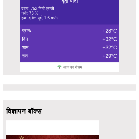
बूंदा बांदी
दबाव: 753 मिमी एचजी
नमी: 73 %
हवा: दक्षिण-पूर्व, 1.6 m/s
प्रातः
+28°C
दिन
+32°C
शाम
+32°C
रात
+29°C
आज का मौसम
विज्ञापन बॉक्स