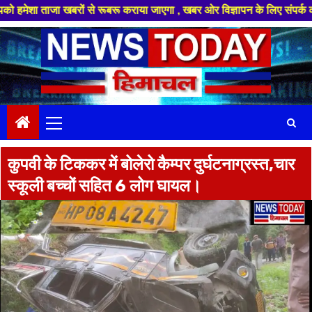
जा खबरों से रूबरू कराया जाएगा , खबर ओर विज्ञापन के लिए संपर्क करे +91 88949
Skip
to
content
Primary
Menu
कुपवी के टिककर में बोलेरो कैम्पर दुर्घटनाग्रस्त,चार
स्कूली बच्चों सहित 6 लोग घायल।