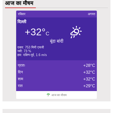
आज का मौषम
रविवार
अगस्त
दिल्ली
+32°
C
बूंदा बांदी
दबाव: 753 मिमी एचजी
नमी: 73 %
हवा: दक्षिण-पूर्व, 1.6 m/s
प्रातः
+28°C
दिन
+32°C
शाम
+32°C
रात
+29°C
आज का मौसम