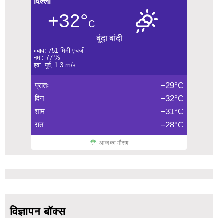
दिल्ली
+32°
C
बूंदा बांदी
दबाव: 751 मिमी एचजी
नमी: 77 %
हवा: पूर्व, 1.3 m/s
प्रातः
+29°C
दिन
+32°C
शाम
+31°C
रात
+28°C
आज का मौसम
विज्ञापन बॉक्स