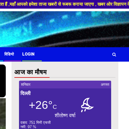
ताजा खबरों से रूबरू कराया जाएगा , खबर ओर विज्ञापन के लिए संपर्क करे +91 88
विडियो
LOGIN
आज का मौषम
शनिवार
अगस्त
दिल्ली
+26°
C
शीतोष्ण वर्षा
दबाव: 751 मिमी एचजी
नमी: 97 %