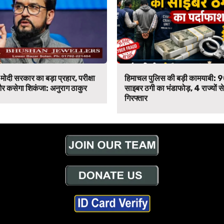
मोदी सरकार का बड़ा प्रहार, परीक्षा
हिमाचल पुलिस की बड़ी कामयाबी: 
र कसेगा शिकंजा: अनुराग ठाकुर
साइबर ठगी का भंडाफोड़, 4 राज्यों 
गिरफ्तार