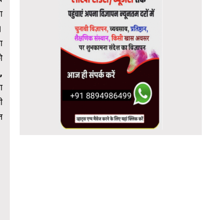
ा
।
ा
ो
,
ा
ी
त