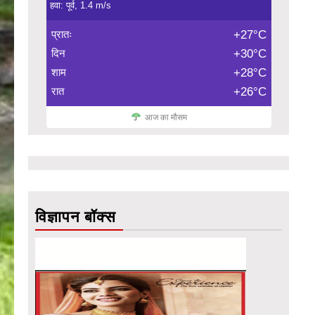
हवा: पूर्व, 1.4 m/s
प्रातः
+27°C
दिन
+30°C
शाम
+28°C
रात
+26°C
आज का मौसम
विज्ञापन बॉक्स