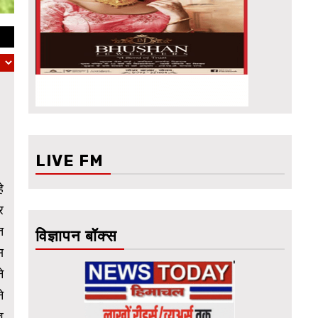
LIVE FM
े
र
त
विज्ञापन बॉक्स
स
े
े
व