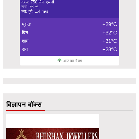
दबाव: 750 मिमी एचजी
नमी: 76 %
हवा: पूर्व, 1.4 m/s
प्रातः
+29°C
दिन
+32°C
शाम
+31°C
रात
+28°C
आज का मौसम
विज्ञापन बॉक्स