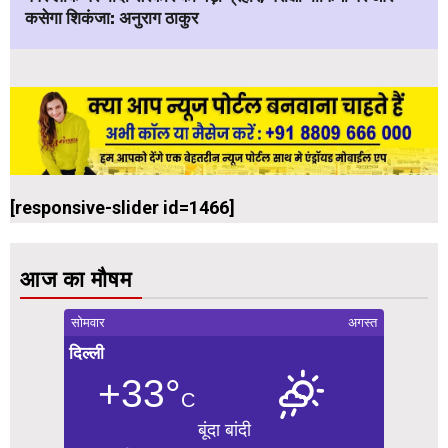
कसेगा शिकंजा: अनुराग ठाकुर
[responsive-slider id=1466]
आज का मौषम
सोमवार
अगस्त
दिल्ली
+33°
C
बूंदा बांदी