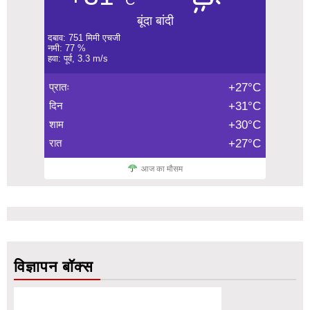
बूंदा बांदी
दबाव: 751 मिमी एचजी
नमी: 77 %
हवा: पूर्व, 3.3 m/s
प्रातः
+27°C
दिन
+31°C
शाम
+30°C
रात
+27°C
आज का मौसम
विज्ञापन बॉक्स