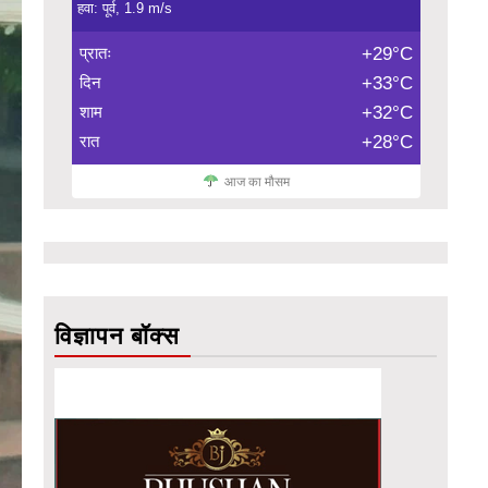
हवा: पूर्व, 1.9 m/s
प्रातः
+29°C
दिन
+33°C
शाम
+32°C
रात
+28°C
आज का मौसम
विज्ञापन बॉक्स