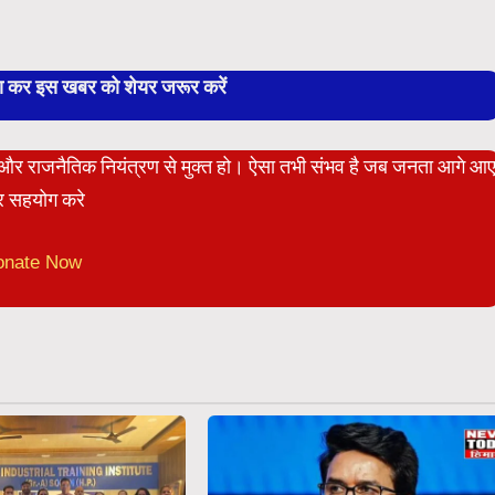
बा कर इस खबर को शेयर जरूर करें
ेट और राजनैतिक नियंत्रण से मुक्त हो। ऐसा तभी संभव है जब जनता आगे आ
 सहयोग करे
onate Now