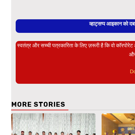
व्हाट्सप्प आइकान को द
स्वतंत्र और सच्ची पत्रकारिता के लिए ज़रूरी है कि वो कॉरपोर
और
D
MORE STORIES