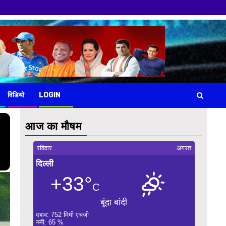
विडियो
LOGIN
आज का मौषम
रविवार
अगस्त
दिल्ली
+33°
C
बूंदा बांदी
दबाव: 752 मिमी एचजी
नमी: 65 %