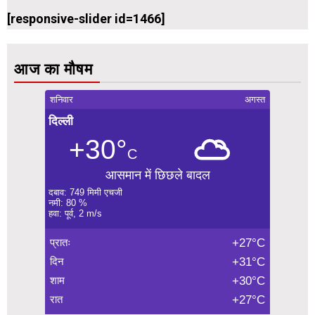
[responsive-slider id=1466]
आज का मौषम
शनिवार
अगस्त
दिल्ली
+30°
C
आसमान में छिछले बादल
दबाव: 749 मिमी एचजी
नमी: 80 %
हवा: पूर्व, 2 m/s
प्रातः
+27°C
दिन
+31°C
शाम
+30°C
रात
+27°C