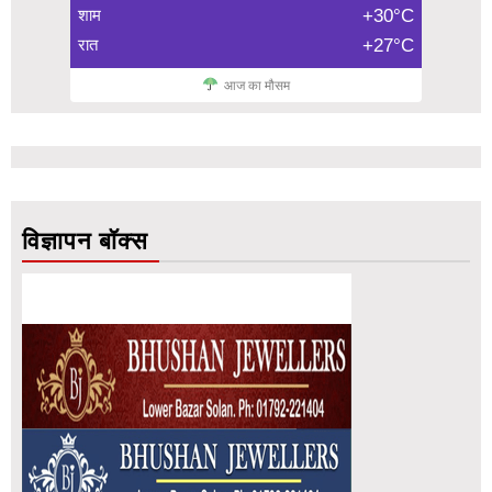
शाम
+30°C
रात
+27°C
आज का मौसम
विज्ञापन बॉक्स