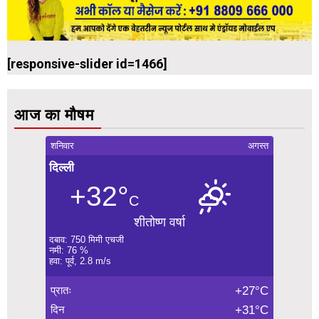
[responsive-slider id=1466]
आज का मौषम
शनिवार
अगस्त
दिल्ली
+32°
C
शीतोष्ण वर्षा
दबाव: 750 मिमी एचजी
नमी: 76 %
हवा: पूर्व, 2.8 m/s
प्रातः
+27°C
दिन
+31°C