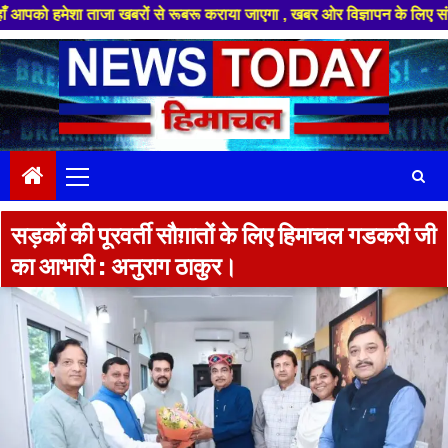
 ताजा खबरों से रूबरू कराया जाएगा , खबर ओर विज्ञापन के लिए संपर्क करे +91 8
Skip
to
content
Primary
Menu
सड़कों की पूरवर्ती सौग़ातों के लिए हिमाचल गडकरी जी
का आभारी : अनुराग ठाकुर।