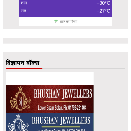
शाम
+30°C
रात
+27°C
आज का मौसम
विज्ञापन बॉक्स