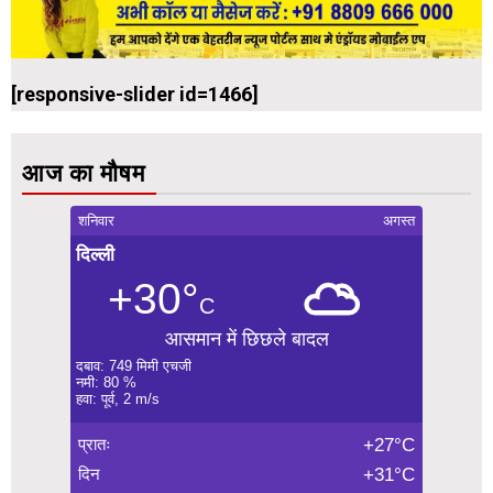
[responsive-slider id=1466]
आज का मौषम
शनिवार
अगस्त
दिल्ली
+30°
C
आसमान में छिछले बादल
दबाव: 749 मिमी एचजी
नमी: 80 %
हवा: पूर्व, 2 m/s
प्रातः
+27°C
दिन
+31°C