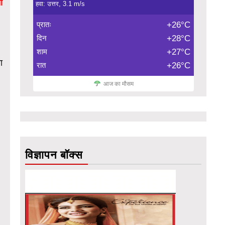
ा
हवा: उत्तर, 3.1 m/s
प्रातः
+26°C
दिन
+28°C
शाम
+27°C
ा
रात
+26°C
आज का मौसम
विज्ञापन बॉक्स