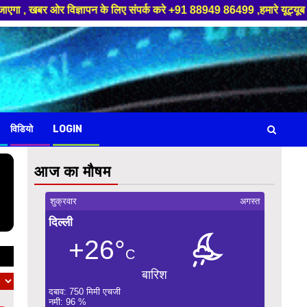
र ओर विज्ञापन के लिए संपर्क करे +91 88949 86499 ,हमारे यूट्यूब चैनल को सबस्
विडियो
LOGIN
आज का मौषम
शुक्रवार
अगस्त
दिल्ली
+26°
C
बारिश
दबाव: 750 मिमी एचजी
नमी: 96 %