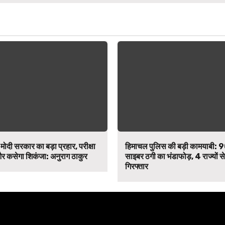
मोदी सरकार का बड़ा प्रहार, परीक्षा
हिमाचल पुलिस की बड़ी कामयाबी: 
र कसेगा शिकंजा: अनुराग ठाकुर
साइबर ठगी का भंडाफोड़, 4 राज्यों 
गिरफ्तार