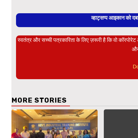
व्हाट्सप्प आइकान को द
स्वतंत्र और सच्ची पत्रकारिता के लिए ज़रूरी है कि वो कॉरपोर
और
D
MORE STORIES