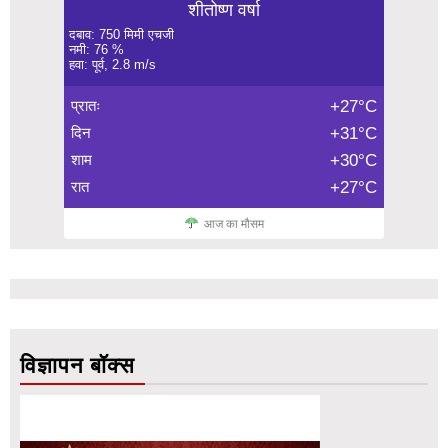
शीतोष्ण वर्षा
दबाव: 750 मिमी एचजी
नमी: 76 %
हवा: पूर्व, 2.8 m/s
प्रातः
+27°C
दिन
+31°C
शाम
+30°C
रात
+27°C
आज का मौसम
विज्ञापन बॉक्स