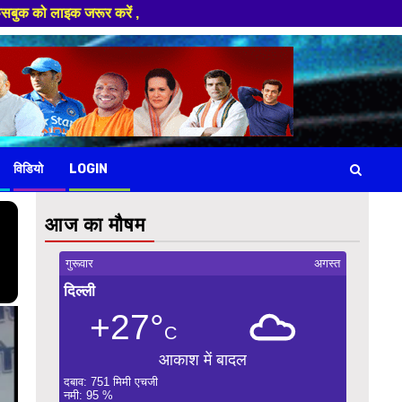
,
विडियो
LOGIN
आज का मौषम
गुरूवार
अगस्त
दिल्ली
+27°
C
आकाश में बादल
दबाव: 751 मिमी एचजी
नमी: 95 %