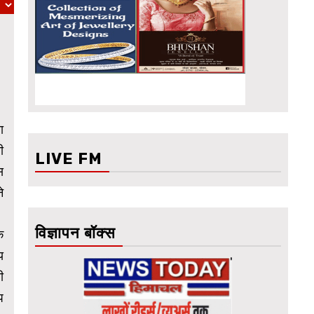
ा
ी
LIVE FM
स
े
विज्ञापन बॉक्स
क
य
ी
प