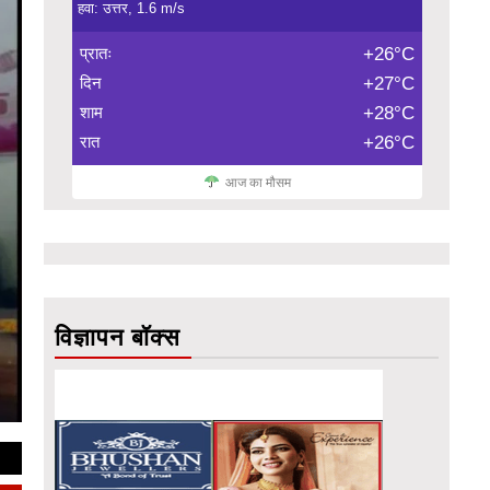
हवा: उत्तर, 1.6 m/s
प्रातः
+26°C
दिन
+27°C
शाम
+28°C
रात
+26°C
आज का मौसम
विज्ञापन बॉक्स