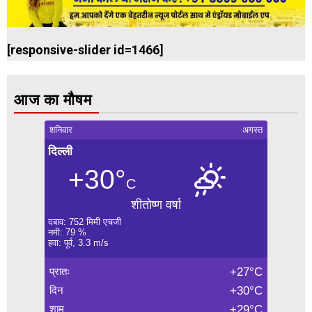
[responsive-slider id=1466]
आज का मौषम
शनिवार
अगस्त
दिल्ली
+30°
C
शीतोष्ण वर्षा
दबाव: 752 मिमी एचजी
नमी: 79 %
हवा: पूर्व, 3.3 m/s
प्रातः
+27°C
दिन
+30°C
शाम
+29°C