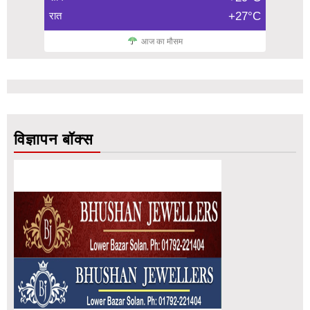
रात
+27°C
आज का मौसम
विज्ञापन बॉक्स