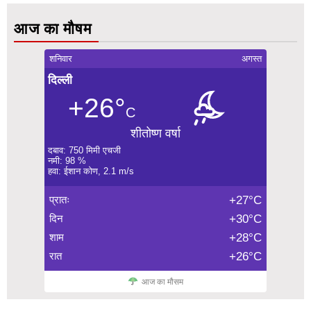
आज का मौषम
शनिवार
अगस्त
दिल्ली
+26°
C
शीतोष्ण वर्षा
दबाव: 750 मिमी एचजी
नमी: 98 %
हवा: ईशान कोण, 2.1 m/s
प्रातः
+27°C
दिन
+30°C
शाम
+28°C
रात
+26°C
आज का मौसम