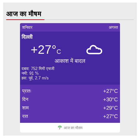
आज का मौषम
शनिवार
अगस्त
दिल्ली
+27°
C
आकाश में बादल
दबाव: 752 मिमी एचजी
नमी: 91 %
हवा: पूर्व, 2.7 m/s
प्रातः
+27°C
दिन
+30°C
शाम
+29°C
रात
+27°C
आज का मौसम