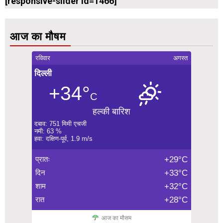
[responsive-slider id=1466]
आज का मौषम
रविवार
अगस्त
दिल्ली
+34°
C
हल्की बारिश
दबाव: 751 मिमी एचजी
नमी: 63 %
हवा: दक्षिण-पूर्व, 1.9 m/s
प्रातः
+29°C
दिन
+33°C
शाम
+32°C
रात
+28°C
आज का मौसम