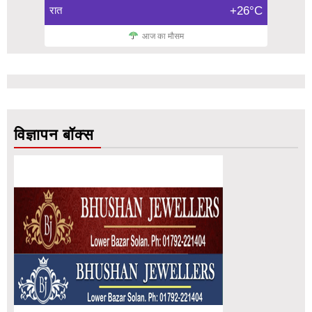
रात
+26°C
आज का मौसम
विज्ञापन बॉक्स