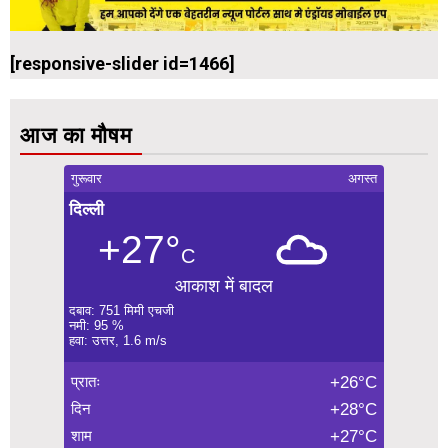
[responsive-slider id=1466]
आज का मौषम
गुरूवार
अगस्त
दिल्ली
+27°
C
आकाश में बादल
दबाव: 751 मिमी एचजी
नमी: 95 %
हवा: उत्तर, 1.6 m/s
प्रातः
+26°C
दिन
+28°C
शाम
+27°C