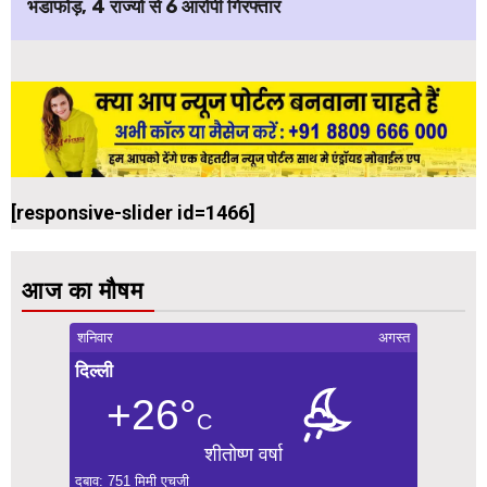
भंडाफोड़, 4 राज्यों से 6 आरोपी गिरफ्तार
[responsive-slider id=1466]
आज का मौषम
शनिवार
अगस्त
दिल्ली
+26°
C
शीतोष्ण वर्षा
दबाव: 751 मिमी एचजी