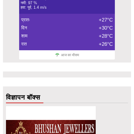
नमी: 97 %
हवा: पूर्व, 1.4 m/s
प्रातः
+27°C
दिन
+30°C
शाम
+28°C
रात
+26°C
आज का मौसम
विज्ञापन बॉक्स