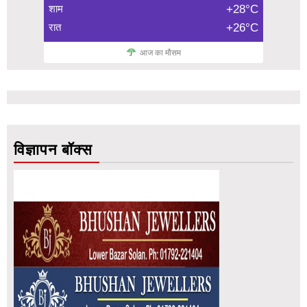
शाम
+28°C
रात
+26°C
आज का मौसम
विज्ञापन बॉक्स