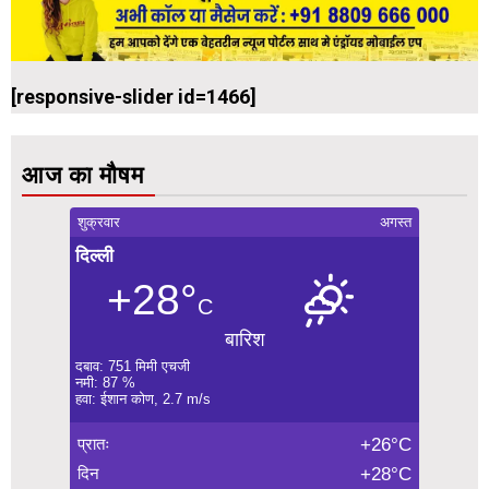
[responsive-slider id=1466]
आज का मौषम
शुक्रवार
अगस्त
दिल्ली
+28°
C
बारिश
दबाव: 751 मिमी एचजी
नमी: 87 %
हवा: ईशान कोण, 2.7 m/s
प्रातः
+26°C
दिन
+28°C