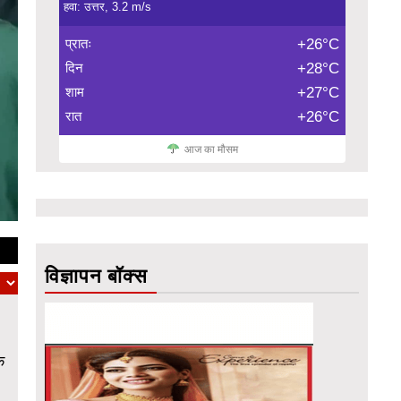
हवा: उत्तर, 3.2 m/s
प्रातः
+26°C
दिन
+28°C
शाम
+27°C
रात
+26°C
आज का मौसम
विज्ञापन बॉक्स
क