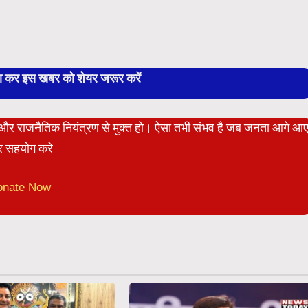
बा कर इस खबर को शेयर जरूर करें
ेट और राजनैतिक नियंत्रण से मुक्त हो। ऐसा तभी संभव है जब जनता आगे आ
 सहयोग करे
onate Now