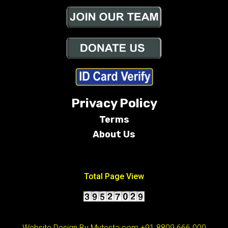
Privacy Policy
Terms
About Us
Conditions
Total Page View
Website Design By Mytesta.com
+91 8809 666 000