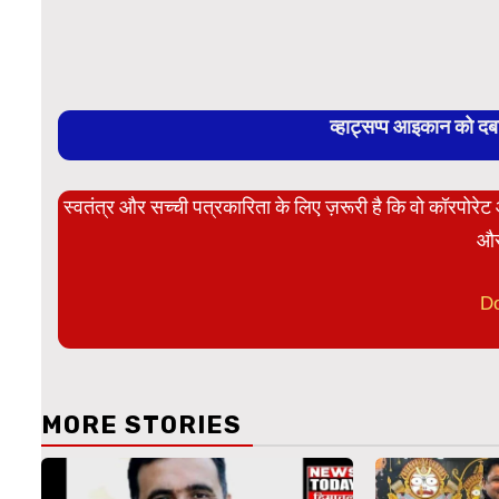
व्हाट्सप्प आइकान को द
स्वतंत्र और सच्ची पत्रकारिता के लिए ज़रूरी है कि वो कॉरपोर
और
D
MORE STORIES