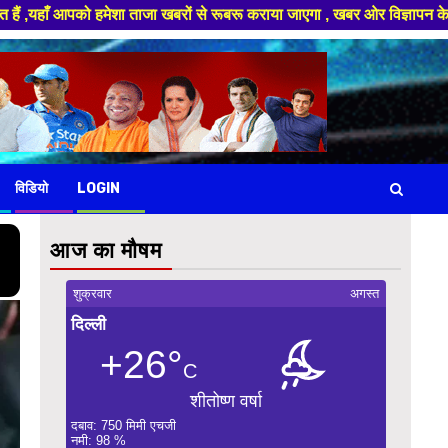
ा ताजा खबरों से रूबरू कराया जाएगा , खबर ओर विज्ञापन के लिए संपर्क करे +91 8
विडियो
LOGIN
आज का मौषम
शुक्रवार
अगस्त
दिल्ली
+26°
C
शीतोष्ण वर्षा
दबाव: 750 मिमी एचजी
नमी: 98 %