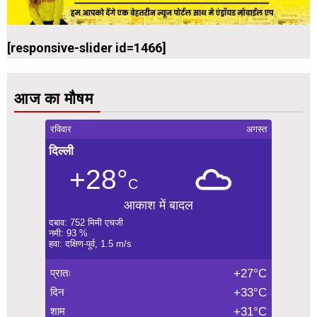
[responsive-slider id=1466]
आज का मौषम
रविवार
अगस्त
दिल्ली
+28°
C
आकाश में बादल
दबाव: 752 मिमी एचजी
नमी: 93 %
हवा: दक्षिण-पूर्व, 1.5 m/s
प्रातः
+27°C
दिन
+33°C
शाम
+31°C