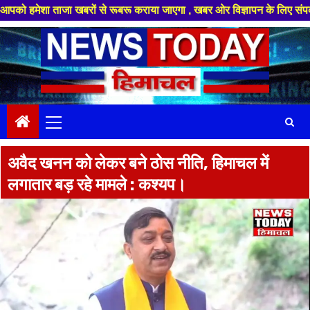
 ताजा खबरों से रूबरू कराया जाएगा , खबर ओर विज्ञापन के लिए संपर्क करे +91 88
Skip
to
content
Primary
Menu
अवैद खनन को लेकर बने ठोस नीति, हिमाचल में
लगातार बड़ रहे मामले : कश्यप।