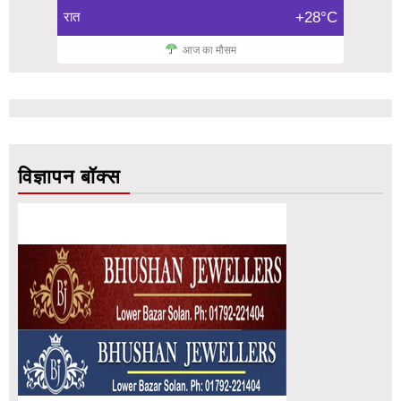
रात
+28°C
आज का मौसम
विज्ञापन बॉक्स