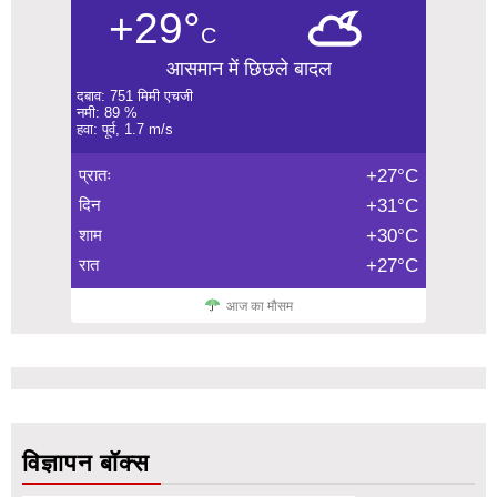
+29°
C
आसमान में छिछले बादल
दबाव: 751 मिमी एचजी
नमी: 89 %
हवा: पूर्व, 1.7 m/s
प्रातः
+27°C
दिन
+31°C
शाम
+30°C
रात
+27°C
आज का मौसम
विज्ञापन बॉक्स