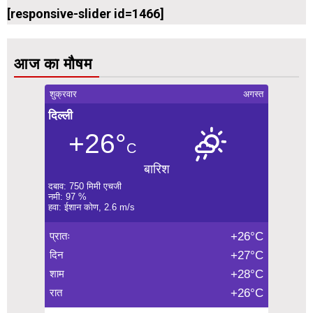
[responsive-slider id=1466]
आज का मौषम
शुक्रवार
अगस्त
दिल्ली
+26°
C
बारिश
दबाव: 750 मिमी एचजी
नमी: 97 %
हवा: ईशान कोण, 2.6 m/s
प्रातः
+26°C
दिन
+27°C
शाम
+28°C
रात
+26°C