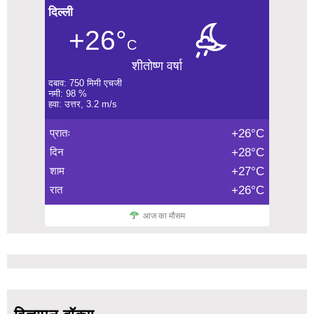
दिल्ली
+26°
C
शीतोष्ण वर्षा
दबाव: 750 मिमी एचजी
नमी: 98 %
हवा: उत्तर, 3.2 m/s
प्रातः
+26°C
दिन
+28°C
शाम
+27°C
रात
+26°C
आज का मौसम