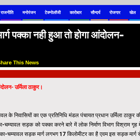
राजनीति
मनोरंजन
टेक्नोलॉजी
कारोबार
सौन्दर्य
रोजगार
खेल
ग पक्का नही हुआ तो होगा आंदोलन-
Share This News
😊
दोलन- उर्मिला ठाकुर।
यावल के निवासियों का एक प्रतिनिधि मंडल पंचायत प्रधान उर्मिला ठाकुर क
चम्यावल सड़क को पक्का करने बारे में लोक निर्माण विभाग विश्राम गृह मे
का-चम्यावल सड़क मार्ग लगभग 17 किलोमीटर का है एवम इस सड़क मार्ग स