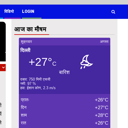
विडियो
LOGIN
आज का मौषम
शुक्रवार
अगस्त
दिल्ली
+27°
C
बारिश
दबाव: 750 मिमी एचजी
नमी: 97 %
हवा: ईशान कोण, 2.3 m/s
प्रातः
+26°C
ी
दिन
+27°C
ं
शाम
+28°C
े
रात
+26°C