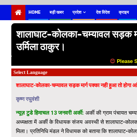
HOME
बड़ी खबर
प्रदेश
देश विदेश
क्राइम
शालाघाट-कोलका-चम्यावल सड़क मार्
उर्मिला ठाकुर।
😊
Please 
शालाघाट-कोलका-चम्यावल सड़क मार्ग पक्का नही हुआ तो होगा आं
कृष्ण रघुवंशी
न्यूज़ टुडे हिमाचल 13 जनवरी अर्की:
अर्की की ग्राम पंचायत चम्
अध्यक्षता में अर्की के विधायक संजय अवस्थी से शालाघाट-कोलका-
मिला। प्रतिनिधि मंडल ने विधायक को बताया कि शालाघाट-कोल