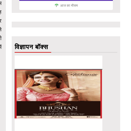
म
आज का मौसम
ह
र
े
ी
विज्ञापन बॉक्स
ं