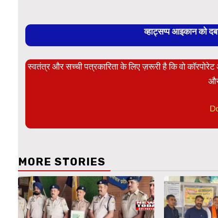
व्हाट्सप्प आइकान को द
स्वतंत्र और सच्ची पत्रकारिता के लिए ज़रूरी है कि वो कॉरपोर
और
D
MORE STORIES