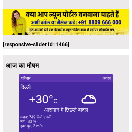
[responsive-slider id=1466]
आज का मौषम
शनिवार
अगस्त
दिल्ली
+30°
C
आसमान में छिछले बादल
दबाव: 749 मिमी एचजी
नमी: 80 %
हवा: पूर्व, 2 m/s