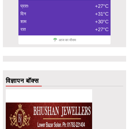
प्रातः
+27°C
दिन
+31°C
शाम
+30°C
रात
+27°C
आज का मौसम
विज्ञापन बॉक्स